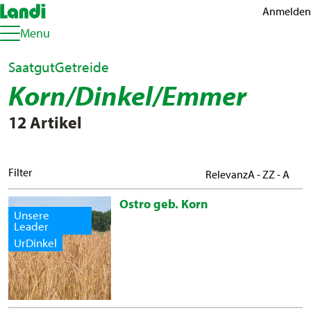
Anmelden
Menu
Saatgut
Getreide
Korn/Dinkel/Emmer
12 Artikel
Filter
Relevanz
A - Z
Z - A
Ostro geb. Korn
Unsere
Leader
UrDinkel