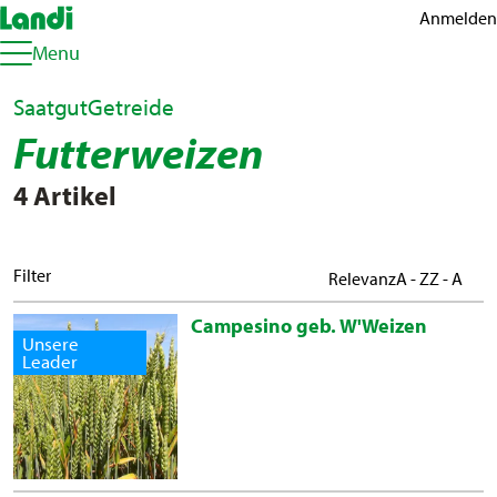
Anmelden
Menu
Saatgut
Getreide
Futterweizen
4 Artikel
Filter
Relevanz
A - Z
Z - A
Campesino geb. W'Weizen
Unsere
Leader