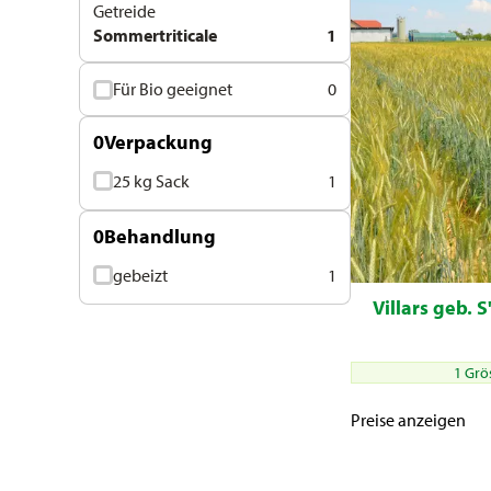
Getreide
Sommertriticale
1
Für Bio geeignet
0
0
Verpackung
25 kg Sack
1
0
Behandlung
gebeizt
1
Villars geb. S
1 Grö
Preise anzeigen