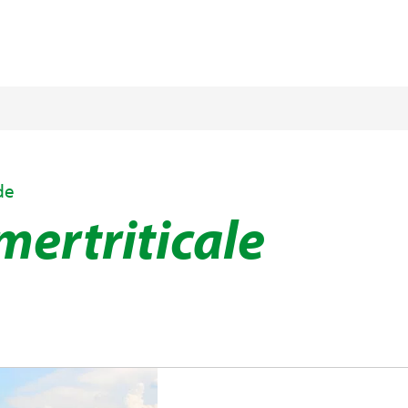
de
ertriticale