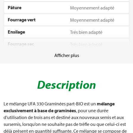
Pâture
Moyennement adapté
Fourrage vert
Moyennement adapté
Ensilage
Trés bien adapté
Fourrage sec
Trés bien adapté
Afficher plus
Recommendation pour
Moins adapté
zones fraîches et humides
Recommendation pour
Moins adapté
Description
sols perméables et secs
Recommendation pour
Bien adapté
zones fourragères
Le mélange UFA 330 Graminées part-BIO est un
mélange
exclusivement à base de graminées
, pour une durée
Durée d'utilisation
3 ans (année de semis plus
d’utilisation de trois ans et destiné aux nouveaux semis et aux
deux années d'utilisation)
sursemis, lorsqu’on ne souhaite pas de trèfle ou que celui-ci est
déjà présent en quantité suffisante. Ce mélange se compose de
Densité de semis, semis
27