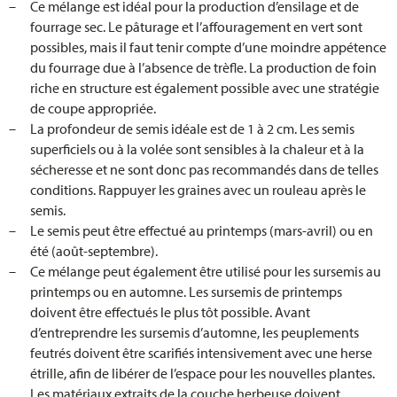
Ce mélange est idéal pour la production d’ensilage et de
Caractéristiques agronomiques
fourrage sec. Le pâturage et l’affouragement en vert sont
possibles, mais il faut tenir compte d’une moindre appétence
hivernant
Oui
du fourrage due à l’absence de trèfle. La production de foin
riche en structure est également possible avec une stratégie
de coupe appropriée.
La profondeur de semis idéale est de 1 à 2 cm. Les semis
superficiels ou à la volée sont sensibles à la chaleur et à la
sécheresse et ne sont donc pas recommandés dans de telles
conditions. Rappuyer les graines avec un rouleau après le
semis.
Le semis peut être effectué au printemps (mars-avril) ou en
été (août-septembre).
Ce mélange peut également être utilisé pour les sursemis au
printemps ou en automne. Les sursemis de printemps
doivent être effectués le plus tôt possible. Avant
d’entreprendre les sursemis d’automne, les peuplements
feutrés doivent être scarifiés intensivement avec une herse
étrille, afin de libérer de l’espace pour les nouvelles plantes.
Les matériaux extraits de la couche herbeuse doivent