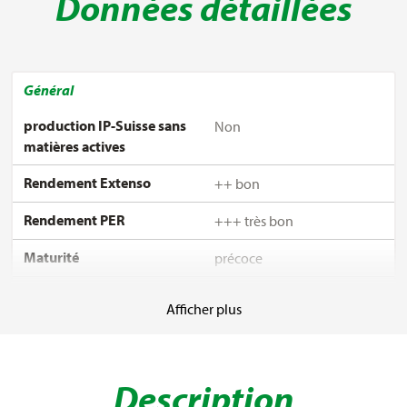
Données détaillées
Général
production IP-Suisse sans
Non
matières actives
Rendement Extenso
++ bon
Rendement PER
+++ très bon
Maturité
précoce
Type de variété
lignée (plantes autofertiles)
Afficher plus
Traitement
non traité
Rangs Orge
6-rangs
Description
Année d'admission
2021