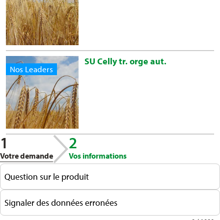
helmintosporiose
⌀ moyen
grillures
⌀ moyen
rouille naine
+ moyen à bon
SU Celly tr. orge aut.
Nos Leaders
1
2
Votre demande
Vos informations
Question sur le produit
Signaler des données erronées