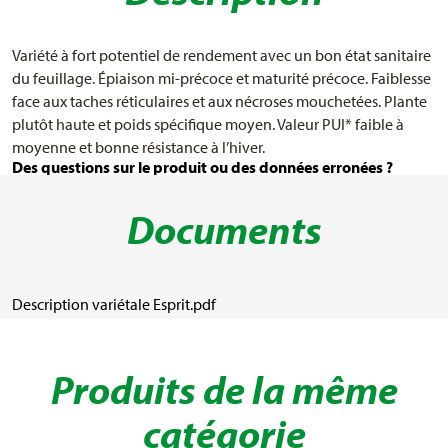
Poids de mille grains
petit
Variété à fort potentiel de rendement avec un bon état sanitaire
du feuillage. Épiaison mi-précoce et maturité précoce. Faiblesse
Recommandations
face aux taches réticulaires et aux nécroses mouchetées. Plante
Période de semis précoce
plutôt haute et poids spécifique moyen. Valeur PUI* faible à
Mi-septembre
moyenne et bonne résistance à l’hiver.
Période de semis optimale
Fin septembre - mi-octobre
Des questions sur le produit ou des données erronées ?
Densité de semis, semis
1.4
Documents
optimale (kg/a)
Période de semis tardive
Fin octobre
Description variétale Esprit.pdf
Densité de semis, semis
1.7
tardif (kg/a)
Profondeur de semis (cm)
Produits de la même
2-4
Caractéristiques agronomiques
catégorie