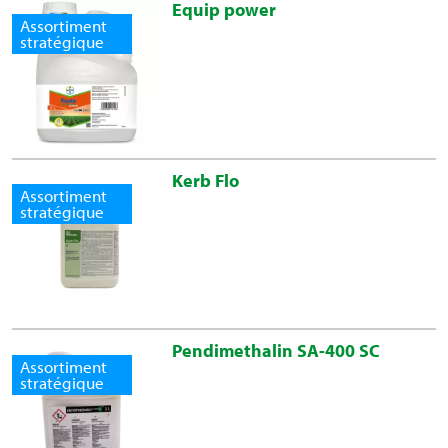
Equip power
Application: printemps,
Assortiment
post-levée.
stratégique
Remarque
Inscriptions sur
Utilisez les produits
l'emballage / Clause de
phytosanitaires avec
non-responsabilité
précaution. Avant toute
Kerb Flo
utilisation, lisez l’étiquette
Assortiment
stratégique
et les informations
concernant le produit. Les
descriptions de produits sur
cette site web servent à une
première information
générale. Pour une
Pendimethalin SA-400 SC
application conforme des
Assortiment
stratégique
produits, les instructions
figurant sur l’emballage
(étiquette) font foi.