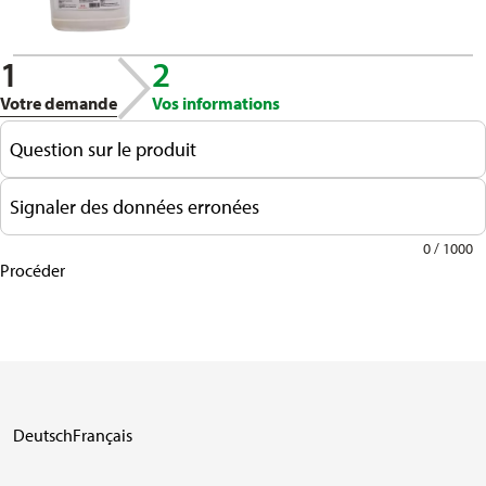
AGROLINE, fenaco société
coopérative décline toute
responsabilité en cas
1
2
d’informations incomplètes
Votre demande
Vos informations
ou incorrectes dans cette
brochure.
Question sur le produit
Signaler des données erronées
0 / 1000
Procéder
Deutsch
Français