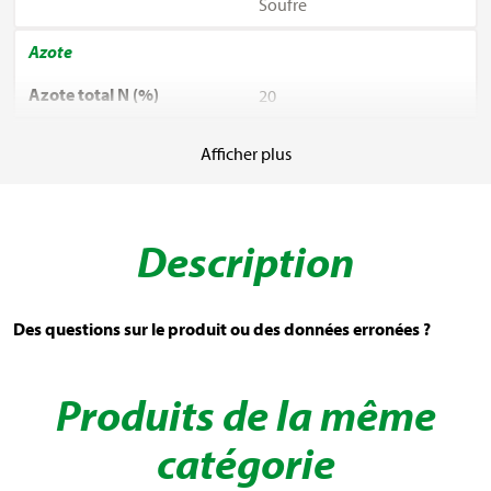
Soufre
Azote
Azote total N (%)
20
Nitrate (%)
7.5
Afficher plus
Ammonium (%)
12.5
Phosphore
Description
Phosphate total P₂0₅ (%)
20
Phosphore soluble dans le
2.5
Des questions sur le produit ou des données erronées ?
citrate d'ammoniaque (%)
Phosphate hydrosoluble
17.5
Produits de la même
(%)
catégorie
Soufre