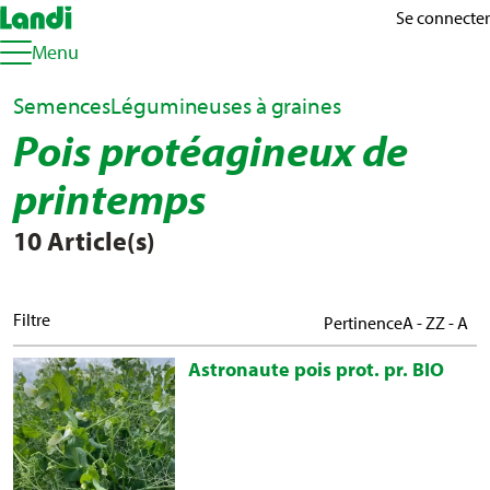
Se connecter
Menu
Semences
Légumineuses à graines
Pois protéagineux de
printemps
10 Article(s)
Filtre
Pertinence
A - Z
Z - A
Astronaute pois prot. pr. BIO