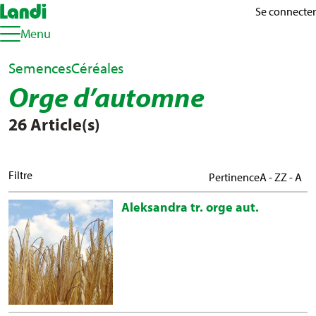
Se connecter
Menu
Semences
Céréales
Orge d’automne
26 Article(s)
Filtre
Pertinence
A - Z
Z - A
Aleksandra tr. orge aut.