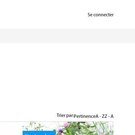
Se connecter
Trier par:
Pertinence
A - Z
Z - A