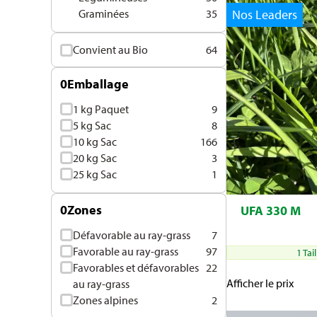
Nos Leaders
Graminées
35
Convient au Bio
64
0
Emballage
1 kg Paquet
9
5 kg Sac
8
10 kg Sac
166
20 kg Sac
3
25 kg Sac
1
0
Zones
UFA 330 M
Défavorable au ray-grass
7
Favorable au ray-grass
97
1 Tai
Favorables et défavorables
22
Afficher le prix
au ray-grass
Zones alpines
2