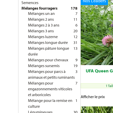
Nos Leaders
Semences
Mélanges fourragers
178
Mélanges un an
7
Mélanges 2 ans
11
Mélanges 2 à 3 ans
6
Mélanges 3 ans
20
Mélanges luzerne
12
Mélanges longue durée
31
Mélanges pâture longue
13
durée
Mélanges pour chevaux
9
Mélanges sursemis
19
UFA Queen 
Mélanges pour parcs à
3
animaux et petits ruminants
Mélanges pour
7
1 Tai
engazonnements viticoles
et arboricoles
Afficher le prix
Mélange pour la remise en
1
culture
Légumineuses
30