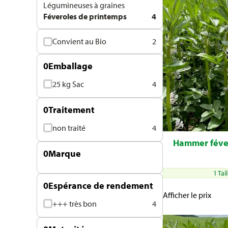
Légumineuses à graines
Féveroles de printemps
4
Convient au Bio
2
0
Emballage
25 kg Sac
4
0
Traitement
non traité
4
Hammer févero
0
Marque
1 Tai
0
Espérance de rendement
Afficher le prix
+++ très bon
4