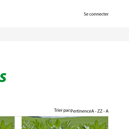
Se connecter
s
Trier par:
Pertinence
A - Z
Z - A