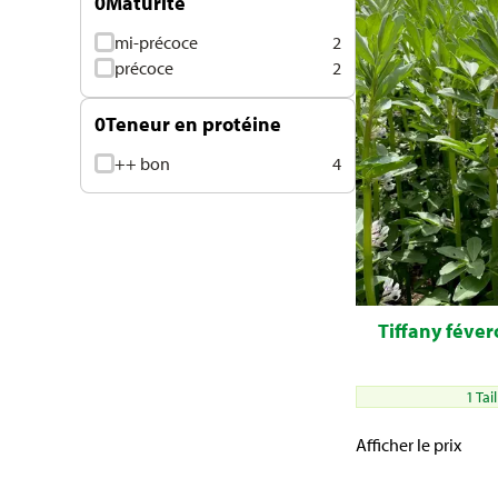
0
Maturité
mi-précoce
2
précoce
2
0
Teneur en protéine
++ bon
4
Tiffany févero
1 Tai
Afficher le prix