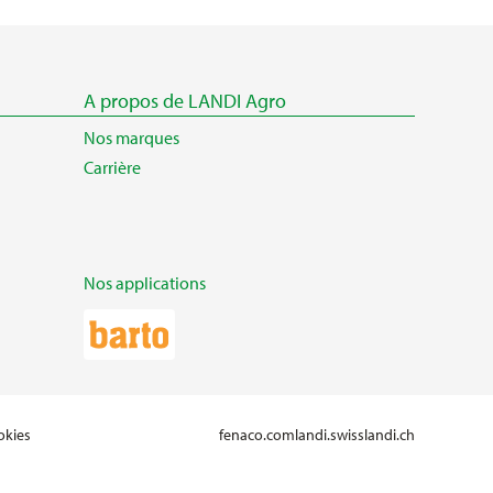
A propos de LANDI Agro
Nos marques
Carrière
Nos applications
okies
fenaco.com
landi.swiss
landi.ch