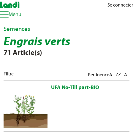
Se connecter
Menu
Semences
Engrais verts
71 Article(s)
Filtre
Pertinence
A - Z
Z - A
UFA No-Till part-BIO