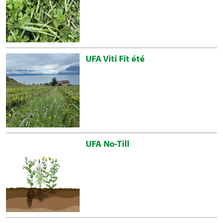
UFA Viti Fit été
UFA No-Till