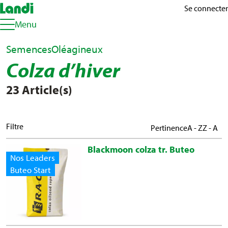
Se connecter
Menu
Semences
Oléagineux
Colza d’hiver
23 Article(s)
Filtre
Pertinence
A - Z
Z - A
Blackmoon colza tr. Buteo
Nos Leaders
Buteo Start