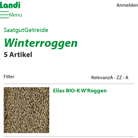
Anmelden
Menu
Saatgut
Getreide
Winterroggen
5 Artikel
Filter
Relevanz
A - Z
Z - A
Elias BIO-K W'Roggen