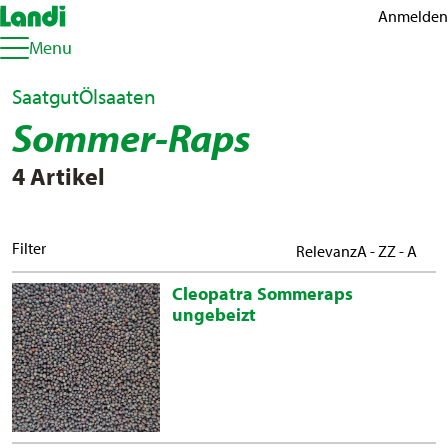
Anmelden
Menu
Saatgut
Ölsaaten
Sommer-Raps
4 Artikel
Filter
Relevanz
A - Z
Z - A
Cleopatra Sommeraps
ungebeizt