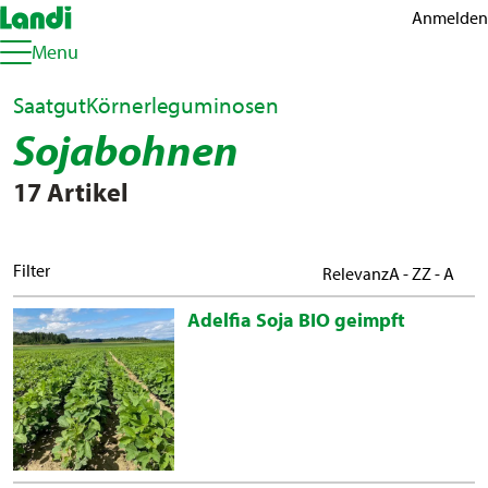
Anmelden
Menu
Saatgut
Körnerleguminosen
Sojabohnen
17 Artikel
Filter
Relevanz
A - Z
Z - A
Adelfia Soja BIO geimpft