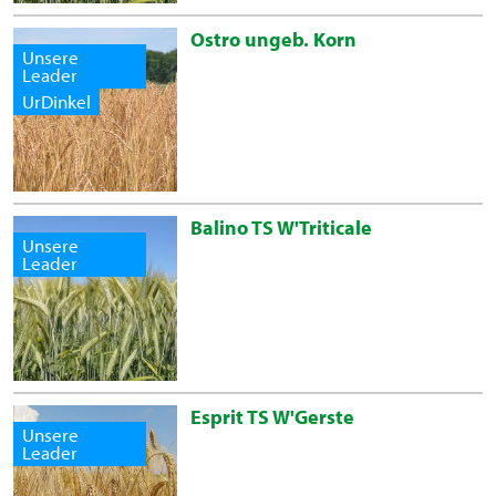
Ostro ungeb. Korn
Unsere
Leader
UrDinkel
Balino TS W'Triticale
Unsere
Leader
Esprit TS W'Gerste
Unsere
Leader