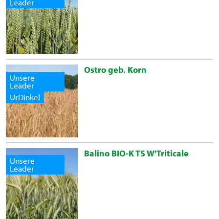
Leader
Ostro geb. Korn
Unsere
Leader
UrDinkel
Balino BIO-K TS W'Triticale
Unsere
Leader