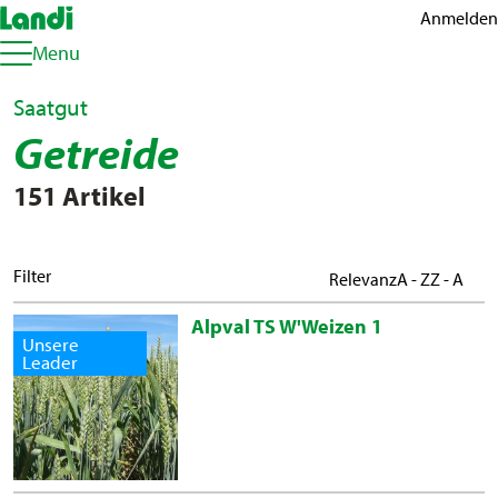
Anmelden
Menu
Saatgut
Getreide
151 Artikel
Filter
Relevanz
A - Z
Z - A
Alpval TS W'Weizen 1
Unsere
Leader